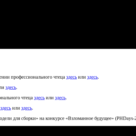
нении профессионального чтеца
здесь
или
здесь
.
ли
здесь
.
онального чтеца
здесь
или
здесь
.
а
здесь
или
здесь
.
ели для сборки» на конкурсе «Взломанное будущее» (PHDays-201