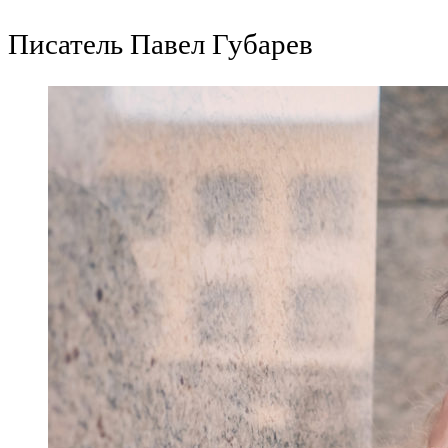
Перейти
Писатель Павел Губарев
к
содержимому